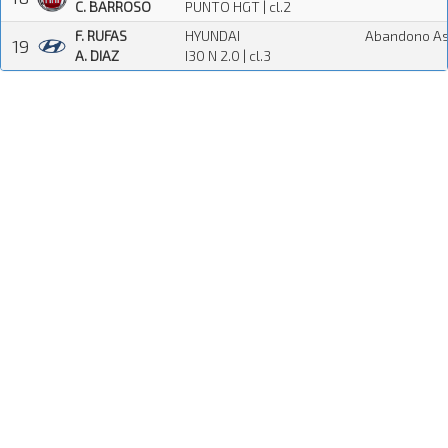
C. BARROSO
PUNTO HGT | cl.2
F. RUFAS
HYUNDAI
Abandono As
19
A. DIAZ
I30 N 2.0 | cl.3