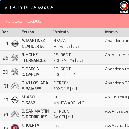
VI RALLY DE ZARAGOZA
NO CLASIFICADOS
Dor.
Equipo
Vehículo
Motivo
A. MARTINEZ
NISSAN
Abandono ant
1
J. LAHUERTA
MICRA N5 | cl.3
R. HOLKE
PEUGEOT
Ab. Accident
26
I. FERNANDEZ
208 RALLY4 | cl.3
C. GARCIA
PEUGEOT
Abandono tra
30
D. GARCIA
206 RC | cl.2
D. VILLOSLADA
CITROËN
Abandono T
31
E. PAJARES
SAXO 1.6 | cl.1
M. ASO
OPEL
Ab. Enlace a 
17
C. SANZ
MANTA 400 | cl.3
D. SAN MARTIN
CITROËN
Ab. Antes de
34
G. RODRIGUEZ
AX GTI | cl.1
J. HUERTA
FIAT
Ab. Avería T
18